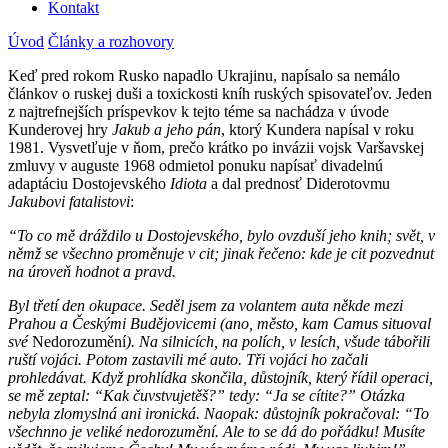
Kontakt
Úvod
Články a rozhovory
Keď pred rokom Rusko napadlo Ukrajinu, napísalo sa nemálo
článkov o ruskej duši a toxickosti kníh ruských spisovateľov. Jeden
z najtrefnejších príspevkov k tejto téme sa nachádza v úvode
Kunderovej hry
Jakub a jeho pán
, ktorý Kundera napísal v roku
1981. Vysvetľuje v ňom, prečo krátko po invázii vojsk Varšavskej
zmluvy v auguste 1968 odmietol ponuku napísať divadelnú
adaptáciu Dostojevského
Idiota
a dal prednosť Diderotovmu
Jakubovi fatalistovi
:
“To co mě dráždilo u Dostojevského, bylo ovzduší jeho knih; svět, v
němž se všechno proměnuje v cit; jinak řečeno: kde je cit pozvednut
na úroveň hodnot a pravd.
Byl třetí den okupace. Seděl jsem za volantem auta někde mezi
Prahou a Českými Budějovicemi (ano, město, kam Camus situoval
své
Nedorozumění
). Na silnicích, na polích, v lesích, všude tábořili
ruští vojáci. Potom zastavili mé auto. Tři vojáci ho začali
prohledávat. Když prohlídka skončila, d
ůstojník, který řídil operaci,
se mě zeptal: “Kak čuvstvujetěš?” tedy: “Ja se cítite?” Otázka
nebyla zlomyslná ani ironická. Naopak: důstojník pokračoval: “To
všechnno je veliké nedorozumění. Ale to se dá do pořádku! Musíte