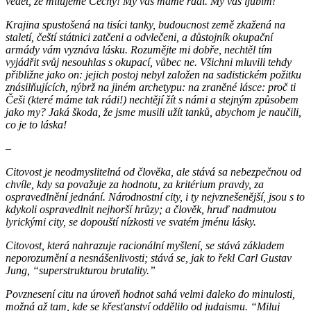
vědět, že milujeme Čechy! My vás máme rádi. My vas ljubim!”
Krajina spustošená na tisíci tanky, budoucnost země zkažená na
staletí, čeští státnici zatčeni a odvlečeni, a d
ůstojník okupační
armády vám vyznáva lásku. Rozumějte mi dobře, nechtěl tím
vyjádřit svůj nesouhlas s okupací, vůbec ne. Všichni mluvili tehdy
přibližne jako on: jejich postoj nebyl založen na sadistickém požitku
znásilňujících, nýbrž na jiném archetypu: na zraněné lásce: proč ti
Češi (které máme tak rádi!) nechtějí žít s námi a stejným způsobem
jako my? Jaká škoda, že jsme musili užít tanků, abychom je naučili,
co je to láska!
–
Citovost je neodmyslitelná od člověka, ale stává sa nebezpečnou od
chvíle, kdy sa považuje za hodnotu, za kritérium pravdy, za
ospravedlnění jednání. Národnostní city, i ty nejvznešenější, jsou s to
kdykoli ospravedlnit nejhorší hrůzy; a člověk, hruď nadmutou
lyrickými city, se dopouští nízkosti ve svatém jménu lásky.
Citovost, která nahrazuje racionální myšlení, se stává základem
neporozumění a nesnášenlivosti; stává se, jak to řekl Carl Gustav
Jung, “superstrukturou brutality.”
Povznesení citu na úroveň hodnot sahá velmi daleko do minulosti,
možná až tam, kde se křesťanství oddělilo od judaismu. “Miluj