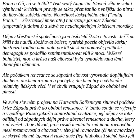
Boha a čiň, co se ti líbí!” řekl svatý Augustin. Slavná věta je velmi
výmluvná: kritérium pravdy se takto přemístnilo z vnějšku do nitra:
do libovůle subjektivního. Neurčitost láskyplného citu (“miluj
Boha!” – křesťanský imperativ) nahrazuje jasnost Zákona
(imperativ judaismu) a stává se neuchopitelným kritériem morálky.
Dějiny křesťanské společnosti jsou tisíciletá škola citovosti: Ježíš na
kříži nás naučil zbožňovat bolest; rytířská poezie objevila lásku;
buržoazní rodina nám dala pocítit stesk po domově; politické
demagogii se podařilo sentimentalizovat vůli k moci. Veškeré
bohatství, moc a krása naší citovosti byla vymodelována těmi
dlouhými dějinami.
Ale počátkem renesance se západní citovost vyrovnala doplňujícím
duchem: duchem rozumu a pochyby, duchem hry a vědomím
relativity lidských věcí. V té chvíli vstupuje Západ do období své
plnosti.
Ve svém slavném projevu na Harvardu Solženicym situoval počátek
krize Západu právě do období renesance. V tomto soudu se vyjevuje
a vyjadřuje Rusko jakožto samostatná civilizace; její dějiny se totiž
odlišují od západných dějin práve absencí renesance a ducha, který
z ní vzešel. To je důvod, proč ruská mentalita zná jinou rovnováhu
mezi rozumovostí a citovostí; v této jiné rovnováze (či nerovnováze)
se skrývá slavné tajemství ruské duše (její hlubokosti stejně jako její