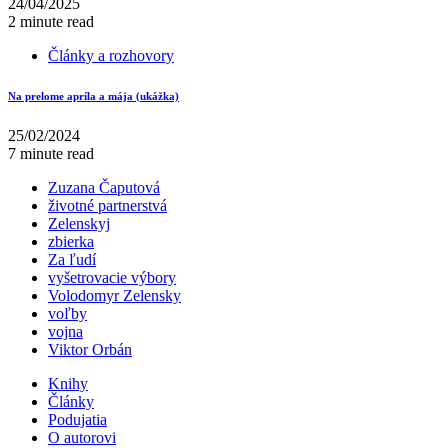
24/04/2025
2 minute read
Články a rozhovory
Na prelome apríla a mája (ukážka)
25/02/2024
7 minute read
Zuzana Čaputová
životné partnerstvá
Zelenskyj
zbierka
Za ľudí
vyšetrovacie výbory
Volodomyr Zelensky
voľby
vojna
Viktor Orbán
Knihy
Články
Podujatia
O autorovi