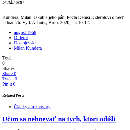
brutálnosti).
_
Kundera, Milan: Jakub a jeho pán. Pocta Denisi Diderotovi o třech
jednáních. Vyd. Atlantis, Brno, 2020, str. 10-12.
august 1968
Diderot
Dostojevski
Milan Kundera
Total
0
Shares
Share
0
Tweet
0
Pin it
0
Related Posts
Články a rozhovory
Učím sa nehnevať na tých, ktorí odišli