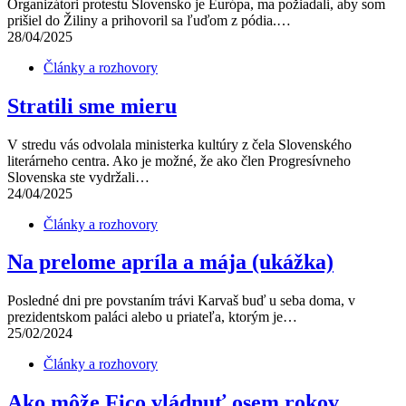
Organizátori protestu Slovensko je Európa, ma požiadali, aby som
prišiel do Žiliny a prihovoril sa ľuďom z pódia.…
28/04/2025
Články a rozhovory
Stratili sme mieru
V stredu vás odvolala ministerka kultúry z čela Slovenského
literárneho centra. Ako je možné, že ako člen Progresívneho
Slovenska ste vydržali…
24/04/2025
Články a rozhovory
Na prelome apríla a mája (ukážka)
Posledné dni pre povstaním trávi Karvaš buď u seba doma, v
prezidentskom paláci alebo u priateľa, ktorým je…
25/02/2024
Články a rozhovory
Ako môže Fico vládnuť osem rokov