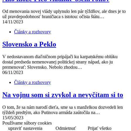
Od menovania novej vlády uplynulo len pár týždňov, ale dnes je to
už pravdepodobnosť hraničiaca s istotou: očista štátu…
14/11/2023
Články a rozhovory
Slovensko a Peklo
V nedostavanom diaľničnom pripájači ku karpatskému oblúku
dostal predseda nemenovanej politickej strany nápad, ako ju
premenovať: Slovensko. Nebolo zhodou…
06/11/2023
Články a rozhovory
Na vojnu som si zvykol a nevyčítam si to
O tom, že sa nám narodí dieťa, sme sa s manželkou dozvedeli len
týždeň predtým, ako Putinova armáda zaútočila na…
15/05/2023
Používame súbory cookies
upraviť nastavenia
Odmietnuť
Prijať všetko