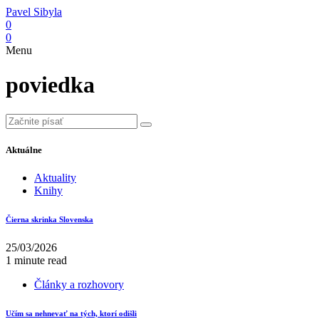
Pavel Sibyla
0
0
Menu
poviedka
Aktuálne
Aktuality
Knihy
Čierna skrinka Slovenska
25/03/2026
1 minute read
Články a rozhovory
Učím sa nehnevať na tých, ktorí odišli